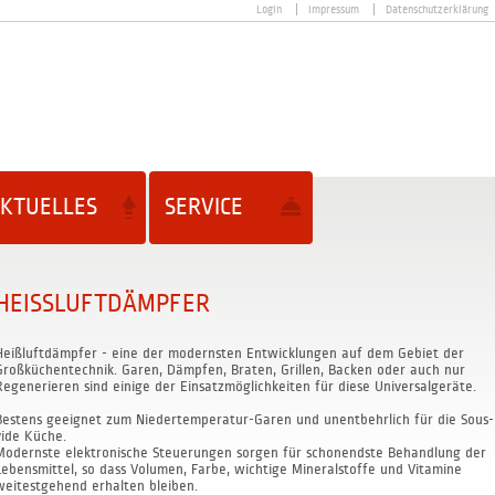
Login
Impressum
Datenschutzerklärung
KTUELLES
SERVICE
HEISSLUFTDÄMPFER
Heißluftdämpfer - eine der modernsten Entwicklungen auf dem Gebiet der
Großküchentechnik. Garen, Dämpfen, Braten, Grillen, Backen oder auch nur
Regenerieren sind einige der Einsatzmöglichkeiten für diese Universalgeräte.
Bestens geeignet zum Niedertemperatur-Garen und unentbehrlich für die Sous-
vide Küche.
Modernste elektronische Steuerungen sorgen für schonendste Behandlung der
Lebensmittel, so dass Volumen, Farbe, wichtige Mineralstoffe und Vitamine
weitestgehend erhalten bleiben.